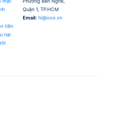
o mật
Phường Bến Nghé,
nh
Quận 1, TP.HCM
Email:
hi@ooo.vn
n tiền
u nại
ười