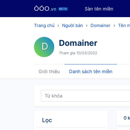
ÒÓO
Sàn tên miền
.vn
BETA
›
›
›
Trang chủ
Người bán
Domainer
Tên 
Domainer
D
Tham gia 10/03/2022
Giới thiệu
Danh sách tên miền
0 
Lọc