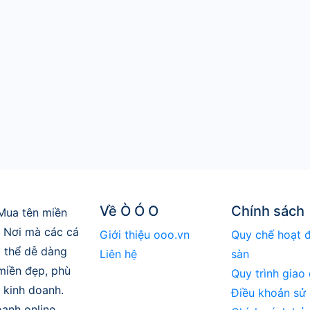
Về Ò Ó O
Chính sách
Mua tên miền
. Nơi mà các cá
Giới thiệu ooo.vn
Quy chế hoạt 
 thể dễ dàng
Liên hệ
sàn
 miền đẹp, phù
Quy trình giao 
 kinh doanh.
Điều khoản sử
anh online,