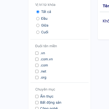
Vị trí từ khóa
Tê
Tất cả
Đầu
Khô
Giữa
Cuối
Đuôi tên miền
.vn
.com.vn
.com
.net
.org
.co
Chuyên mục
.me
.info
Ẩm thực
Bất động sản
Công nghệ