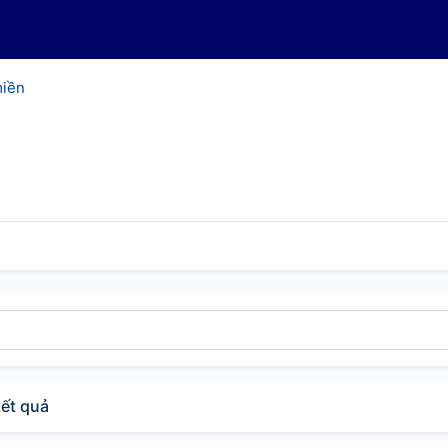
miền
kết quả