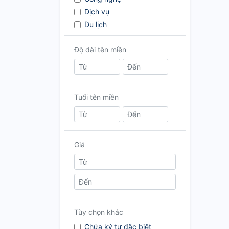
Dịch vụ
Du lịch
Giải trí
Độ dài tên miền
Giáo dục
Mua sắm
Mỹ phẩm - Làm đẹp
Nội Ngoại thất
Tuổi tên miền
Ô tô - Xe máy
Sức khỏe
Tài chính
Thể thao
Giá
Thời trang
Tin tức
Tên thương hiệu
PBN
Khác
Tùy chọn khác
Chứa ký tự đặc biệt