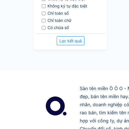
Không ký tự đặc biệt
Chỉ toàn số
Chỉ toàn chữ
Có chứa số
Không dấu gạch (-)
Lọc kết quả
Sàn tên miền Ò Ó O - 
đẹp, bán tên miền hay
nhân, doanh nghiệp có
rao bán, tìm kiếm tên
hợp với công ty, dự án
Chuyển đổi số, kinh do