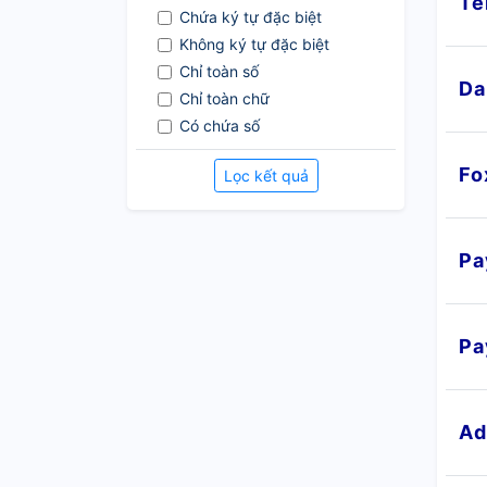
Te
Chứa ký tự đặc biệt
Không ký tự đặc biệt
Chỉ toàn số
Da
Chỉ toàn chữ
Có chứa số
Không dấu gạch (-)
Fo
Lọc kết quả
Pa
Pa
Ad