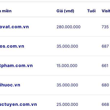
n miền
Giá (vnđ)
Tuổi
Visi
ovat.com.vn
280.000.000
735
os.com.vn
35.000.000
687
tpham.com.vn
15.000.000
661
ihuoc.vn
35.000.000
680
uctuyen.com.vn
25.000.000
668