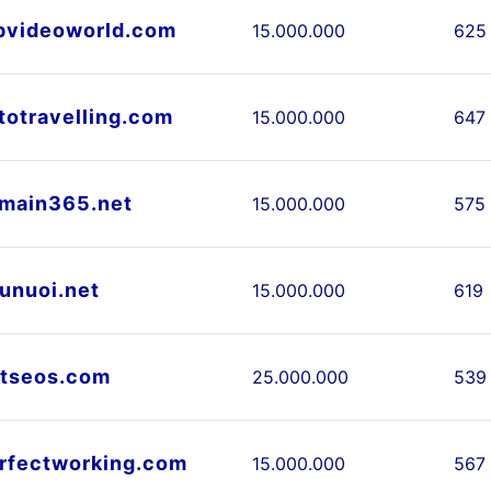
pvideoworld.com
15.000.000
625
totravelling.com
15.000.000
647
main365.net
15.000.000
575
unuoi.net
15.000.000
619
tseos.com
25.000.000
539
rfectworking.com
15.000.000
567