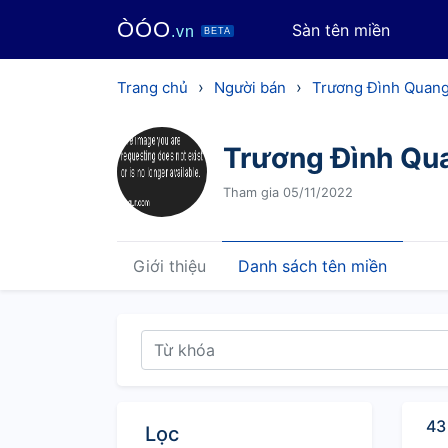
ÒÓO
Sàn tên miền
.vn
BETA
›
›
Trang chủ
Người bán
Trương Đình Quan
Trương Đình Qu
Tham gia 05/11/2022
Giới thiệu
Danh sách tên miền
43
Lọc