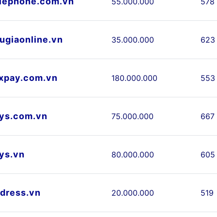
lephone.com.vn
55.000.000
578
ugiaonline.vn
35.000.000
623
xpay.com.vn
180.000.000
553
ys.com.vn
75.000.000
667
ys.vn
80.000.000
605
dress.vn
20.000.000
519