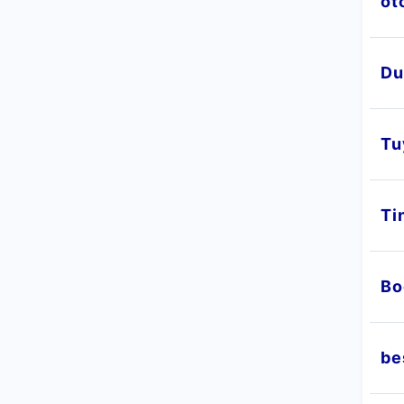
ot
Du
Tu
Ti
Bo
be