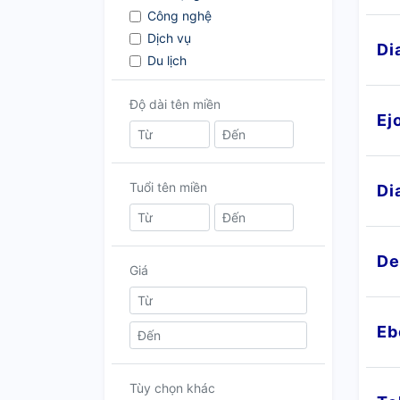
Công nghệ
Dịch vụ
Di
Du lịch
Giải trí
Độ dài tên miền
Giáo dục
Ej
Mua sắm
Mỹ phẩm - Làm đẹp
Nội Ngoại thất
Tuổi tên miền
Di
Ô tô - Xe máy
Sức khỏe
Tài chính
De
Thể thao
Giá
Thời trang
Tin tức
Tên thương hiệu
Eb
PBN
Khác
Tùy chọn khác