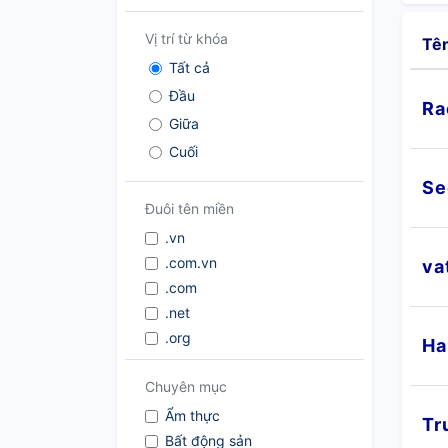
Vị trí từ khóa
Tê
Tất cả
Đầu
Ra
Giữa
Cuối
Se
Đuôi tên miền
.vn
.com.vn
va
.com
.net
.org
Ha
.co
Chuyên mục
.me
.info
Ẩm thực
Tr
Bất động sản