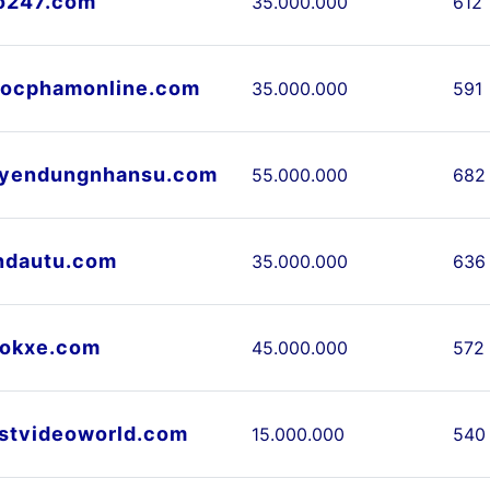
o247.com
35.000.000
612
ocphamonline.com
35.000.000
591
yendungnhansu.com
55.000.000
682
ndautu.com
35.000.000
636
okxe.com
45.000.000
572
stvideoworld.com
15.000.000
540