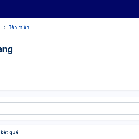
›
g
Tên miền
ang
 kết quả