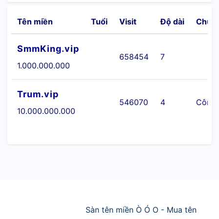
Tên miền
Tuổi
Visit
Độ dài
Chuy
SmmKing.vip
658454
7
1.000.000.000
Trum.vip
546070
4
Công 
10.000.000.000
Sàn tên miền Ò Ó O - Mua tên