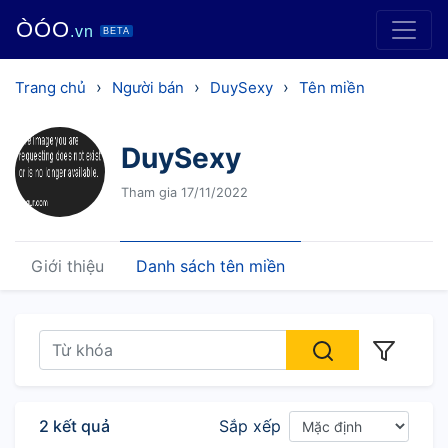
ÒÓO
.vn
BETA
›
›
›
Trang chủ
Người bán
DuySexy
Tên miền
DuySexy
Tham gia 17/11/2022
Giới thiệu
Danh sách tên miền
2 kết quả
Sắp xếp