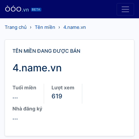
ÒÓO
.vn
BETA
›
›
Trang chủ
Tên miền
4.name.vn
TÊN MIỀN ĐANG ĐƯỢC BÁN
4.name.vn
Tuổi miền
Lượt xem
...
619
Nhà đăng ký
...