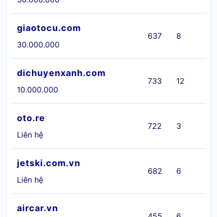
giaotocu.com
637
8
30.000.000
dichuyenxanh.com
733
12
10.000.000
oto.re
722
3
Ô
Liên hệ
jetski.com.vn
682
6
Liên hệ
aircar.vn
455
6
Ô