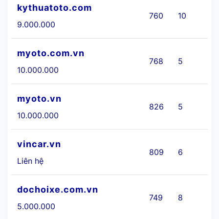
kythuatoto.com
760
10
9.000.000
myoto.com.vn
768
5
Ô
10.000.000
myoto.vn
826
5
Ô
10.000.000
vincar.vn
809
6
Liên hệ
dochoixe.com.vn
749
8
Ô
5.000.000