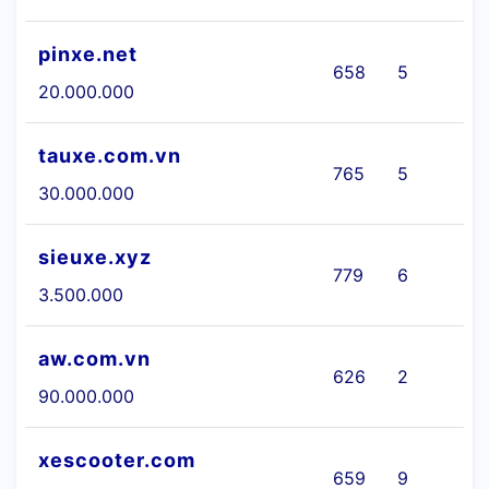
pinxe.net
658
5
Ô
20.000.000
tauxe.com.vn
765
5
Ô
30.000.000
sieuxe.xyz
779
6
3.500.000
aw.com.vn
626
2
90.000.000
xescooter.com
659
9
M