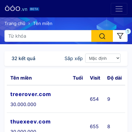
ÒÓO
.vn
BETA
›
Trang chủ
Tên miền
1
32 kết quả
Sắp xếp
Tên miền
Tuổi
Visit
Độ dài
C
treerover.com
654
9
30.000.000
thuexeev.com
655
8
30.000.000