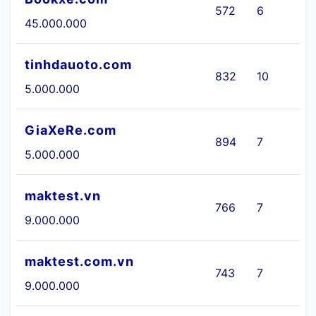
572
6
45.000.000
tinhdauoto.com
832
10
5.000.000
GiaXeRe.com
894
7
Ô
5.000.000
maktest.vn
766
7
9.000.000
maktest.com.vn
743
7
9.000.000