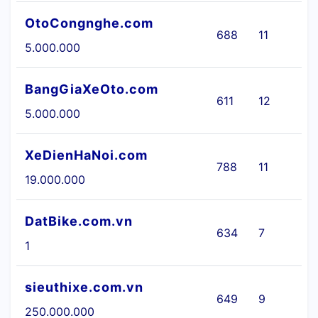
OtoCongnghe.com
688
11
5.000.000
BangGiaXeOto.com
611
12
Ô
5.000.000
XeDienHaNoi.com
788
11
19.000.000
DatBike.com.vn
634
7
1
sieuthixe.com.vn
649
9
Ô
250.000.000