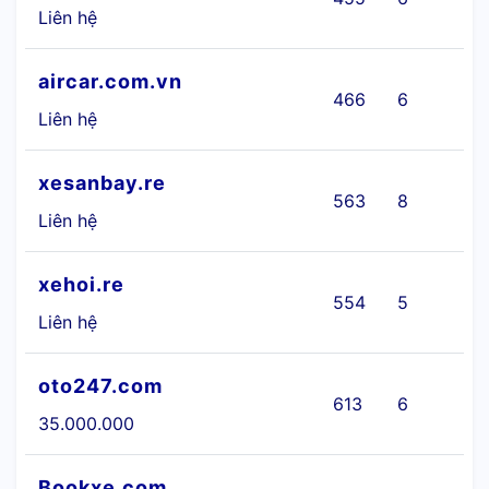
Liên hệ
aircar.com.vn
466
6
Ô
Liên hệ
xesanbay.re
563
8
Liên hệ
xehoi.re
554
5
Ô
Liên hệ
oto247.com
613
6
35.000.000
Bookxe.com