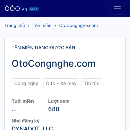
ÒÓO
.vn
BETA
›
›
Trang chủ
Tên miền
OtoCongnghe.com
TÊN MIỀN ĐANG ĐƯỢC BÁN
OtoCongnghe.com
Công nghệ
Ô tô - Xe máy
Tin tức
Tuổi miền
Lượt xem
...
688
Nhà đăng ký
DYNADOT, LLC