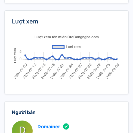
Lượt xem
Người bán
Domainer
D