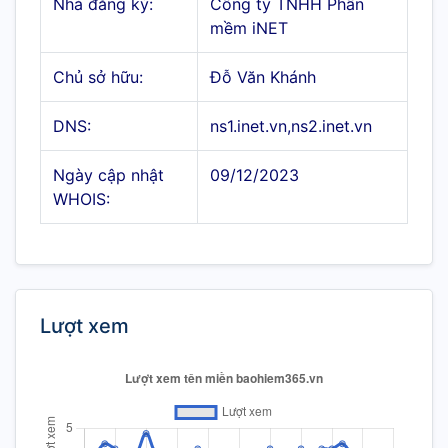
Nhà đăng ký:
Công ty TNHH Phần
mềm iNET
Chủ sở hữu:
Đỗ Văn Khánh
DNS:
ns1.inet.vn,ns2.inet.vn
Ngày cập nhật
09/12/2023
WHOIS:
Lượt xem