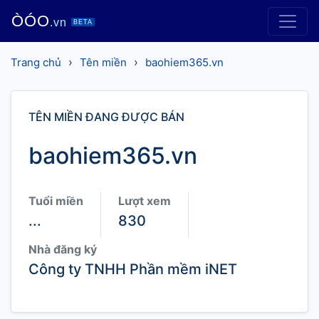
ÒÓO
.vn
BETA
›
›
Trang chủ
Tên miền
baohiem365.vn
TÊN MIỀN ĐANG ĐƯỢC BÁN
baohiem365.vn
Tuổi miền
Lượt xem
...
830
Nhà đăng ký
Công ty TNHH Phần mềm iNET