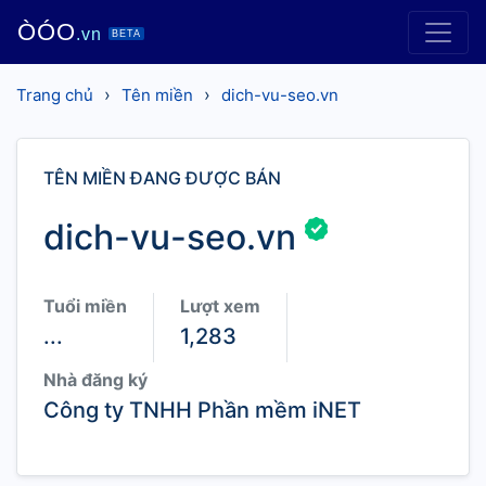
ÒÓO
.vn
BETA
›
›
Trang chủ
Tên miền
dich-vu-seo.vn
TÊN MIỀN ĐANG ĐƯỢC BÁN
dich-vu-seo.vn
Tuổi miền
Lượt xem
...
1,283
Nhà đăng ký
Công ty TNHH Phần mềm iNET