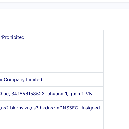
erProhibited
am Company Limited
hue, 84.1656158523, phuong 1, quan 1, VN
n,ns2.bkdns.vn,ns3.bkdns.vnDNSSEC:Unsigned