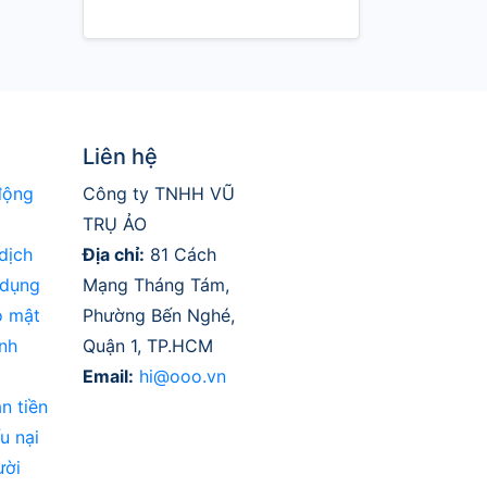
Liên hệ
động
Công ty TNHH VŨ
TRỤ ẢO
dịch
Địa chỉ:
81 Cách
 dụng
Mạng Tháng Tám,
o mật
Phường Bến Nghé,
nh
Quận 1, TP.HCM
Email:
hi@ooo.vn
n tiền
u nại
ười