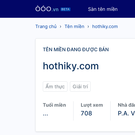
ÒÓO
Sàn tên miền
.vn
BETA
›
›
Trang chủ
Tên miền
hothiky.com
TÊN MIỀN ĐANG ĐƯỢC BÁN
hothiky.com
Ẩm thực
Giải trí
Tuổi miền
Lượt xem
Nhà đă
...
708
P.A. 