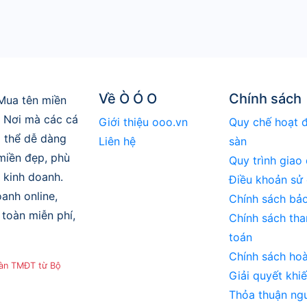
Về Ò Ó O
Chính sách
Mua tên miền
. Nơi mà các cá
Giới thiệu ooo.vn
Quy chế hoạt 
 thể dễ dàng
Liên hệ
sàn
 miền đẹp, phù
Quy trình giao 
 kinh doanh.
Điều khoản sử
anh online,
Chính sách bả
toàn miễn phí,
Chính sách tha
toán
Chính sách hoà
sàn TMĐT từ Bộ
Giải quyết khiế
Thỏa thuận ng