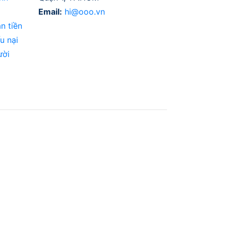
Email:
hi@ooo.vn
n tiền
u nại
ười