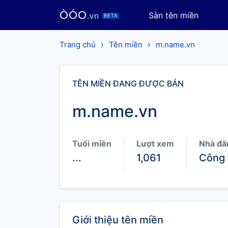
ÒÓO
Sàn tên miền
.vn
BETA
›
›
Trang chủ
Tên miền
m.name.vn
TÊN MIỀN ĐANG ĐƯỢC BÁN
m.name.vn
Tuổi miền
Lượt xem
Nhà đă
...
1,061
Công 
Giới thiệu tên miền