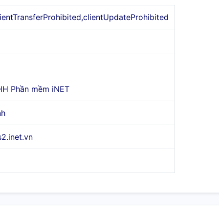
lientTransferProhibited,clientUpdateProhibited
HH Phần mềm iNET
nh
s2.inet.vn