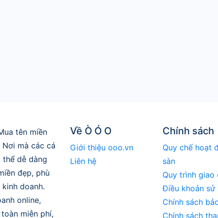
Về Ò Ó O
Chính sách
Mua tên miền
. Nơi mà các cá
Giới thiệu ooo.vn
Quy chế hoạt 
 thể dễ dàng
Liên hệ
sàn
 miền đẹp, phù
Quy trình giao 
 kinh doanh.
Điều khoản sử
anh online,
Chính sách bả
toàn miễn phí,
Chính sách tha