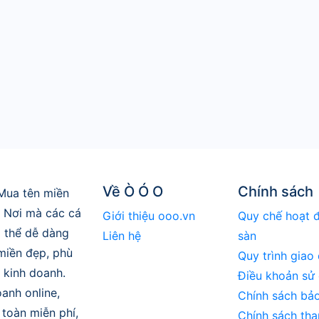
Về Ò Ó O
Chính sách
Mua tên miền
. Nơi mà các cá
Giới thiệu ooo.vn
Quy chế hoạt 
 thể dễ dàng
Liên hệ
sàn
 miền đẹp, phù
Quy trình giao 
 kinh doanh.
Điều khoản sử
anh online,
Chính sách bả
toàn miễn phí,
Chính sách tha