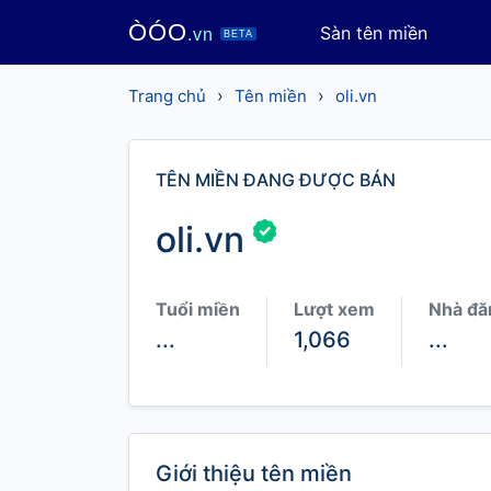
ÒÓO
Sàn tên miền
.vn
BETA
›
›
Trang chủ
Tên miền
oli.vn
TÊN MIỀN ĐANG ĐƯỢC BÁN
oli.vn
Tuổi miền
Lượt xem
Nhà đă
...
1,066
...
Giới thiệu tên miền