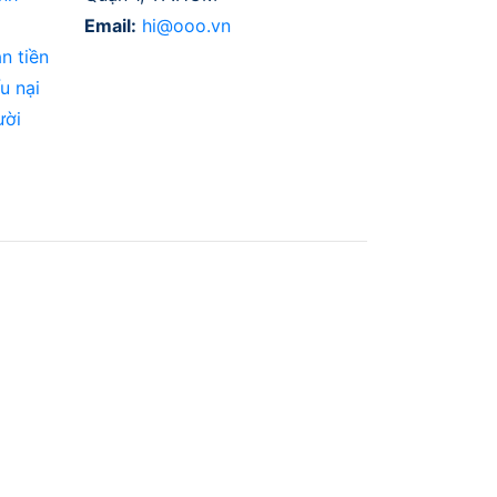
Email:
hi@ooo.vn
n tiền
u nại
ười