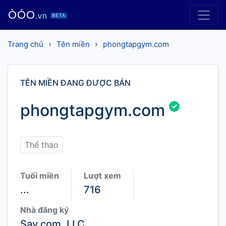
ÒÓO
.vn
BETA
›
›
Trang chủ
Tên miền
phongtapgym.com
TÊN MIỀN ĐANG ĐƯỢC BÁN
phongtapgym.com
Thể thao
Tuổi miền
Lượt xem
...
716
Nhà đăng ký
Sav.com, LLC