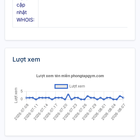
cập
nhật
WHOIS:
Lượt xem