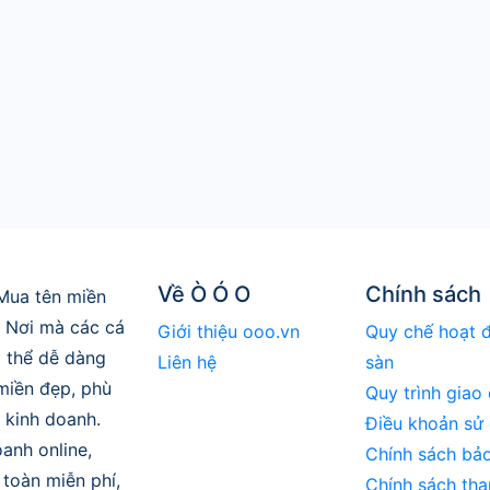
Về Ò Ó O
Chính sách
Mua tên miền
. Nơi mà các cá
Giới thiệu ooo.vn
Quy chế hoạt 
 thể dễ dàng
Liên hệ
sàn
 miền đẹp, phù
Quy trình giao 
 kinh doanh.
Điều khoản sử
anh online,
Chính sách bả
toàn miễn phí,
Chính sách tha