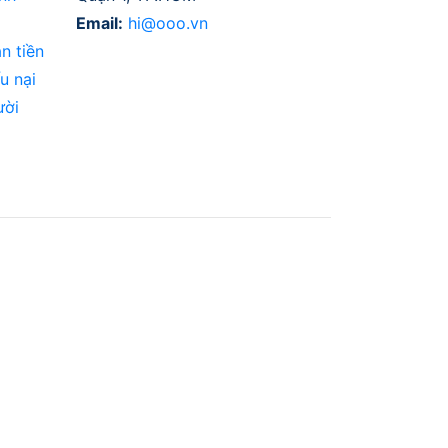
Email:
hi@ooo.vn
n tiền
u nại
ười