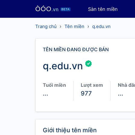
ÒÓO
Sàn tên miền
.vn
BETA
›
›
Trang chủ
Tên miền
q.edu.vn
TÊN MIỀN ĐANG ĐƯỢC BÁN
q.edu.vn
Tuổi miền
Lượt xem
Nhà đă
...
977
...
Giới thiệu tên miền