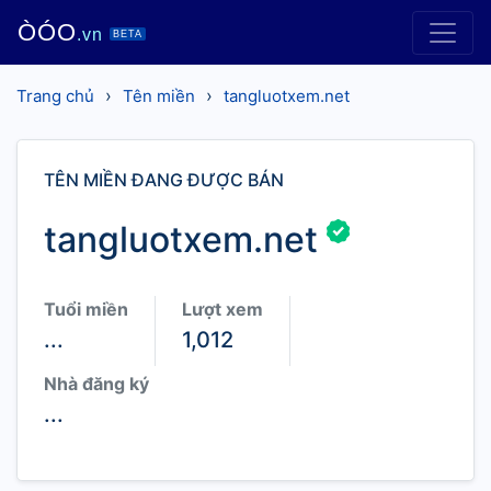
ÒÓO
.vn
BETA
›
›
Trang chủ
Tên miền
tangluotxem.net
TÊN MIỀN ĐANG ĐƯỢC BÁN
tangluotxem.net
Tuổi miền
Lượt xem
...
1,012
Nhà đăng ký
...