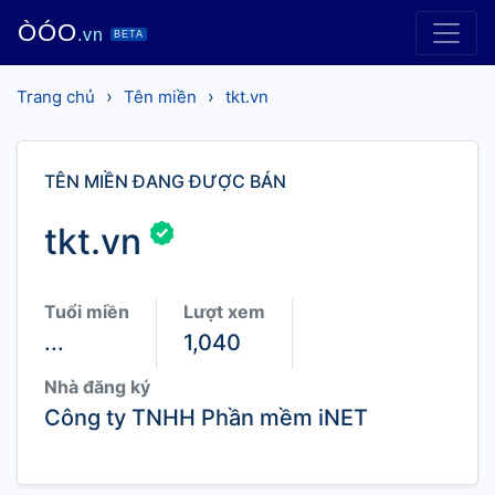
ÒÓO
.vn
BETA
›
›
Trang chủ
Tên miền
tkt.vn
TÊN MIỀN ĐANG ĐƯỢC BÁN
tkt.vn
Tuổi miền
Lượt xem
...
1,040
Nhà đăng ký
Công ty TNHH Phần mềm iNET