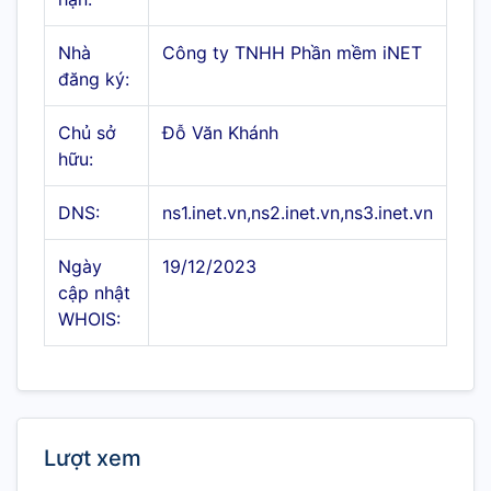
Nhà
Công ty TNHH Phần mềm iNET
đăng ký:
Chủ sở
Đỗ Văn Khánh
hữu:
DNS:
ns1.inet.vn,ns2.inet.vn,ns3.inet.vn
Ngày
19/12/2023
cập nhật
WHOIS:
Lượt xem