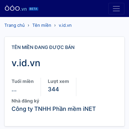
ÒÓO
.vn
BETA
›
›
Trang chủ
Tên miền
v.id.vn
TÊN MIỀN ĐANG ĐƯỢC BÁN
v.id.vn
Tuổi miền
Lượt xem
...
344
Nhà đăng ký
Công ty TNHH Phần mềm iNET