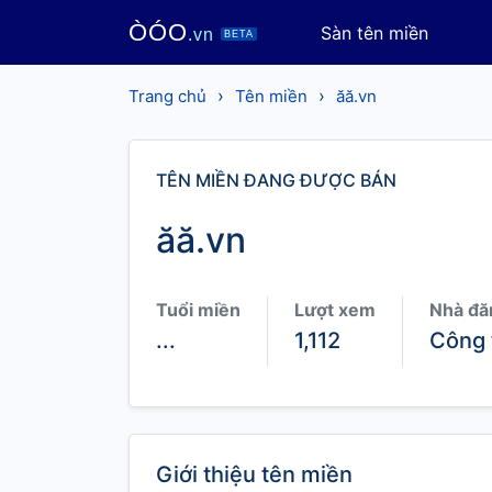
ÒÓO
Sàn tên miền
.vn
BETA
›
›
Trang chủ
Tên miền
ăă.vn
TÊN MIỀN ĐANG ĐƯỢC BÁN
ăă.vn
Tuổi miền
Lượt xem
Nhà đă
...
1,112
Công 
Giới thiệu tên miền