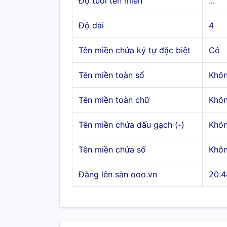
Độ tuổi tên miền
...
Độ dài
4
Tên miền chứa ký tự đặc biệt
Có
Tên miền toàn số
Khô
Tên miền toàn chữ
Khô
Tên miền chứa dấu gạch (-)
Khô
Tên miền chứa số
Khô
Đăng lên sàn ooo.vn
20:4