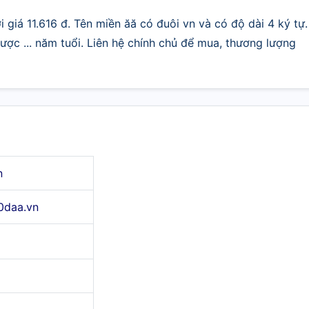
 giá 11.616 đ. Tên miền ăă có đuôi vn và có độ dài 4 ký tự.
ợc ... năm tuổi. Liên hệ chính chủ để mua, thương lượng
n
0daa.vn