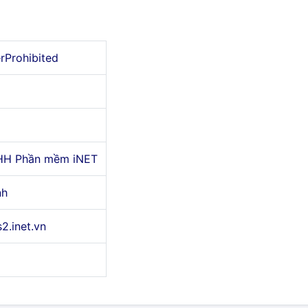
erProhibited
HH Phần mềm iNET
nh
s2.inet.vn