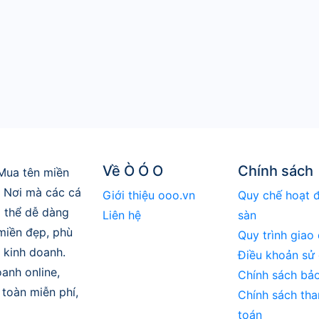
Về Ò Ó O
Chính sách
Mua tên miền
. Nơi mà các cá
Giới thiệu ooo.vn
Quy chế hoạt 
 thể dễ dàng
Liên hệ
sàn
 miền đẹp, phù
Quy trình giao 
 kinh doanh.
Điều khoản sử
anh online,
Chính sách bả
toàn miễn phí,
Chính sách tha
toán