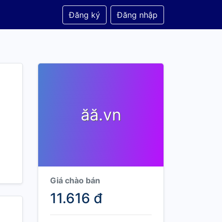
Đăng ký
Đăng nhập
ăă.vn
Giá chào bán
11.616 đ