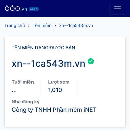
ÒÓO
.vn
BETA
›
›
Trang chủ
Tên miền
xn--1ca543m.vn
TÊN MIỀN ĐANG ĐƯỢC BÁN
xn--1ca543m.vn
Tuổi miền
Lượt xem
...
1,010
Nhà đăng ký
Công ty TNHH Phần mềm iNET