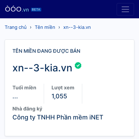
ÒÓO
.vn
BETA
›
›
Trang chủ
Tên miền
xn--3-kia.vn
TÊN MIỀN ĐANG ĐƯỢC BÁN
xn--3-kia.vn
Tuổi miền
Lượt xem
...
1,055
Nhà đăng ký
Công ty TNHH Phần mềm iNET