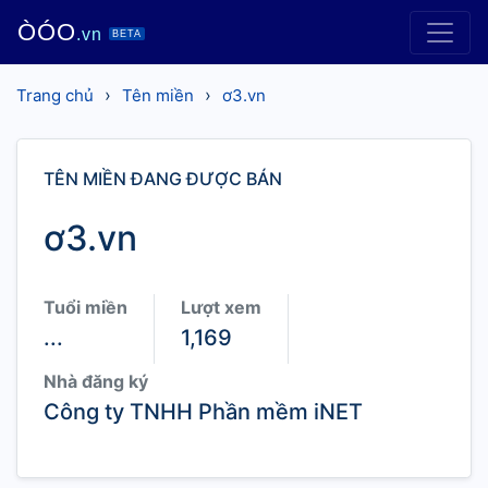
ÒÓO
.vn
BETA
›
›
Trang chủ
Tên miền
ơ3.vn
TÊN MIỀN ĐANG ĐƯỢC BÁN
ơ3.vn
Tuổi miền
Lượt xem
...
1,169
Nhà đăng ký
Công ty TNHH Phần mềm iNET