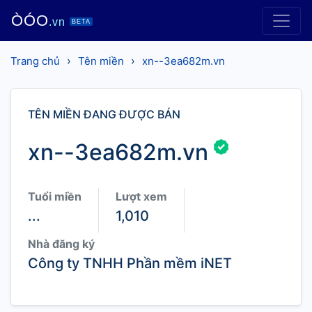
ÒÓO
.vn
BETA
›
›
Trang chủ
Tên miền
xn--3ea682m.vn
TÊN MIỀN ĐANG ĐƯỢC BÁN
xn--3ea682m.vn
Tuổi miền
Lượt xem
...
1,010
Nhà đăng ký
Công ty TNHH Phần mềm iNET