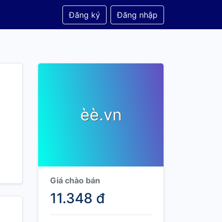
Đăng ký
Đăng nhập
èè.vn
Giá chào bán
11.348 đ