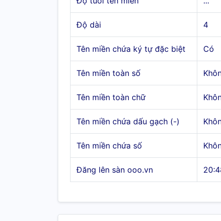
Độ tuổi tên miền
...
Độ dài
4
Tên miền chứa ký tự đặc biệt
Có
Tên miền toàn số
Khô
Tên miền toàn chữ
Khô
Tên miền chứa dấu gạch (-)
Khô
Tên miền chứa số
Khô
Đăng lên sàn ooo.vn
20:4