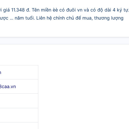
 giá 11.348 đ. Tên miền èè có đuôi vn và có độ dài 4 ký tự
ợc ... năm tuổi. Liên hệ chính chủ để mua, thương lượng
n
8caa.vn