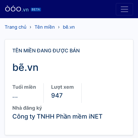
ÒÓO
.vn
BETA
›
›
Trang chủ
Tên miền
bẽ.vn
TÊN MIỀN ĐANG ĐƯỢC BÁN
bẽ.vn
Tuổi miền
Lượt xem
...
947
Nhà đăng ký
Công ty TNHH Phần mềm iNET