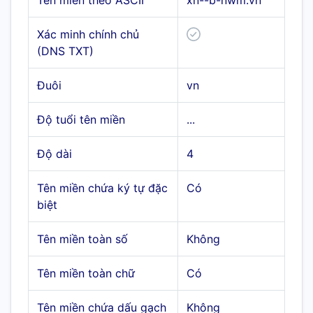
Tên miền theo ASCII
xn--b-nwm.vn
Xác minh chính chủ
(DNS TXT)
Đuôi
vn
Độ tuổi tên miền
...
Độ dài
4
Tên miền chứa ký tự đặc
Có
biệt
Tên miền toàn số
Không
Tên miền toàn chữ
Có
Tên miền chứa dấu gạch
Không