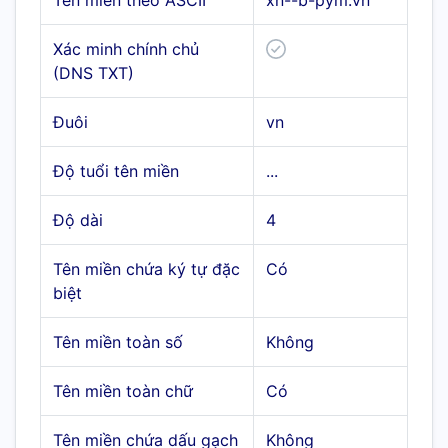
Tên miền theo ASCII
xn--b-pym.vn
Xác minh chính chủ
(DNS TXT)
Đuôi
vn
Độ tuổi tên miền
...
Độ dài
4
Tên miền chứa ký tự đặc
Có
biệt
Tên miền toàn số
Không
Tên miền toàn chữ
Có
Tên miền chứa dấu gạch
Không