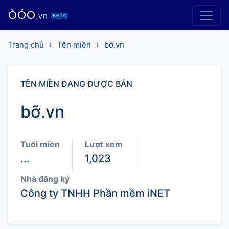
ÒÓO
.vn
BETA
›
›
Trang chủ
Tên miền
bỡ.vn
TÊN MIỀN ĐANG ĐƯỢC BÁN
bỡ.vn
Tuổi miền
Lượt xem
...
1,023
Nhà đăng ký
Công ty TNHH Phần mềm iNET