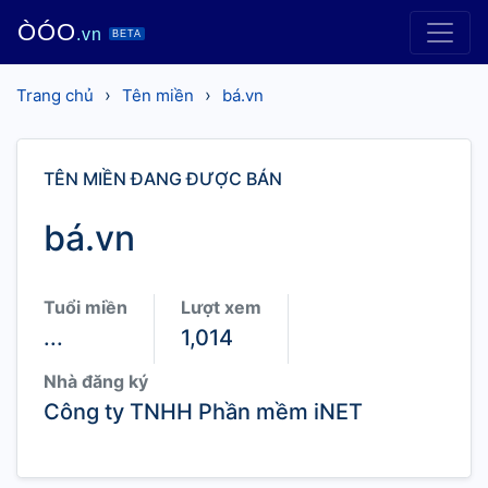
ÒÓO
.vn
BETA
›
›
Trang chủ
Tên miền
bá.vn
TÊN MIỀN ĐANG ĐƯỢC BÁN
bá.vn
Tuổi miền
Lượt xem
...
1,014
Nhà đăng ký
Công ty TNHH Phần mềm iNET