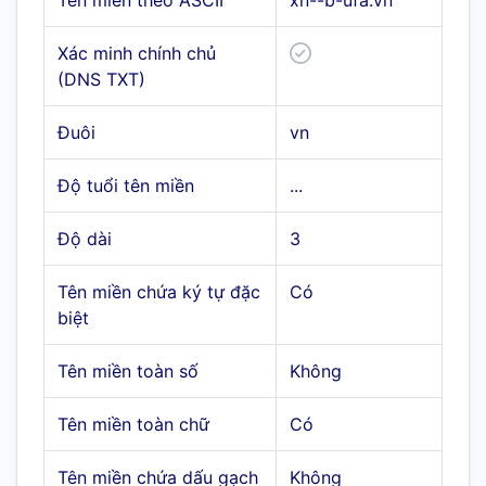
Tên miền theo ASCII
xn--b-ufa.vn
Xác minh chính chủ
(DNS TXT)
Đuôi
vn
Độ tuổi tên miền
...
Độ dài
3
Tên miền chứa ký tự đặc
Có
biệt
Tên miền toàn số
Không
Tên miền toàn chữ
Có
Tên miền chứa dấu gạch
Không