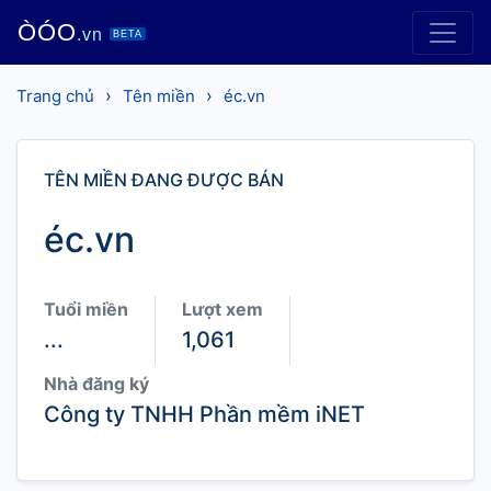
ÒÓO
.vn
BETA
›
›
Trang chủ
Tên miền
éc.vn
TÊN MIỀN ĐANG ĐƯỢC BÁN
éc.vn
Tuổi miền
Lượt xem
...
1,061
Nhà đăng ký
Công ty TNHH Phần mềm iNET