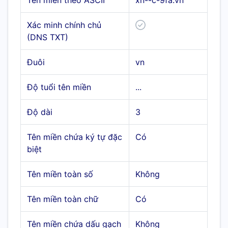
Tên miền theo ASCII
xn--c-9fa.vn
Xác minh chính chủ
(DNS TXT)
Đuôi
vn
Độ tuổi tên miền
...
Độ dài
3
Tên miền chứa ký tự đặc
Có
biệt
Tên miền toàn số
Không
Tên miền toàn chữ
Có
Tên miền chứa dấu gạch
Không