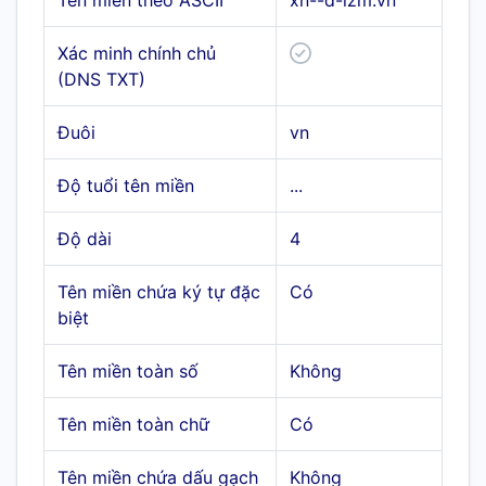
Tên miền theo ASCII
xn--d-izm.vn
Xác minh chính chủ
(DNS TXT)
Đuôi
vn
Độ tuổi tên miền
...
Độ dài
4
Tên miền chứa ký tự đặc
Có
biệt
Tên miền toàn số
Không
Tên miền toàn chữ
Có
Tên miền chứa dấu gạch
Không