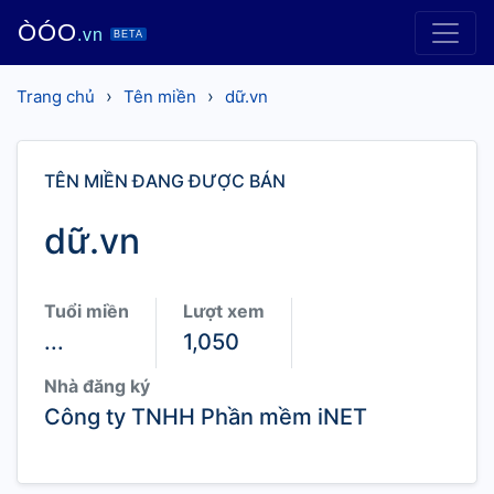
ÒÓO
.vn
BETA
›
›
Trang chủ
Tên miền
dữ.vn
TÊN MIỀN ĐANG ĐƯỢC BÁN
dữ.vn
Tuổi miền
Lượt xem
...
1,050
Nhà đăng ký
Công ty TNHH Phần mềm iNET