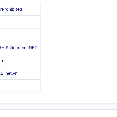
erProhibited
HH Phần mềm iNET
nh
s2.inet.vn