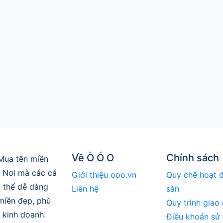
Về Ò Ó O
Chính sách
Mua tên miền
. Nơi mà các cá
Giới thiệu ooo.vn
Quy chế hoạt 
 thể dễ dàng
Liên hệ
sàn
 miền đẹp, phù
Quy trình giao 
 kinh doanh.
Điều khoản sử