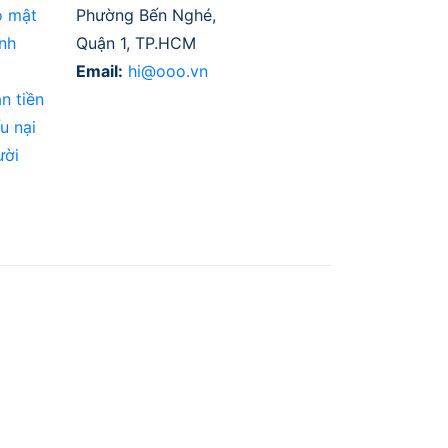
o mật
Phường Bến Nghé,
nh
Quận 1, TP.HCM
Email:
hi@ooo.vn
n tiền
u nại
ười