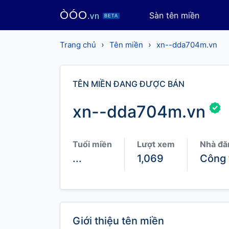
ÒÓO
Sàn tên miền
.vn
BETA
›
›
Trang chủ
Tên miền
xn--dda704m.vn
TÊN MIỀN ĐANG ĐƯỢC BÁN
xn--dda704m.vn
Tuổi miền
Lượt xem
Nhà đă
...
1,069
Công 
Giới thiệu tên miền