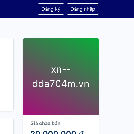
Đăng ký
Đăng nhập
xn--
dda704m.vn
Giá chào bán