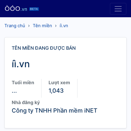
ÒÓO
.vn
BETA
›
›
Trang chủ
Tên miền
íì.vn
TÊN MIỀN ĐANG ĐƯỢC BÁN
íì.vn
Tuổi miền
Lượt xem
...
1,043
Nhà đăng ký
Công ty TNHH Phần mềm iNET