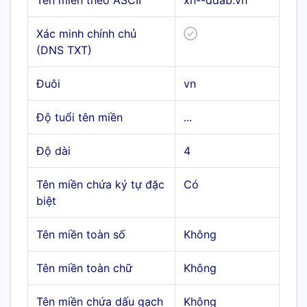
Tên miền theo ASCII
xn--ddab.vn
Xác minh chính chủ
(DNS TXT)
Đuôi
vn
Độ tuổi tên miền
...
Độ dài
4
Tên miền chứa ký tự đặc
Có
biệt
Tên miền toàn số
Không
Tên miền toàn chữ
Không
Tên miền chứa dấu gạch
Không