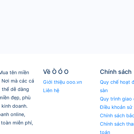
Về Ò Ó O
Chính sách
Mua tên miền
. Nơi mà các cá
Giới thiệu ooo.vn
Quy chế hoạt 
 thể dễ dàng
Liên hệ
sàn
 miền đẹp, phù
Quy trình giao 
 kinh doanh.
Điều khoản sử
anh online,
Chính sách bả
toàn miễn phí,
Chính sách tha
toán