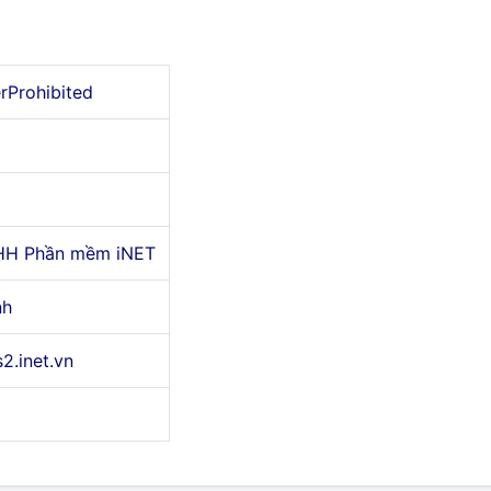
erProhibited
HH Phần mềm iNET
nh
s2.inet.vn