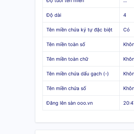
Độ tuổi tên miền
...
Độ dài
4
Tên miền chứa ký tự đặc biệt
Có
Tên miền toàn số
Khô
Tên miền toàn chữ
Khô
Tên miền chứa dấu gạch (-)
Khô
Tên miền chứa số
Khô
Đăng lên sàn ooo.vn
20:4