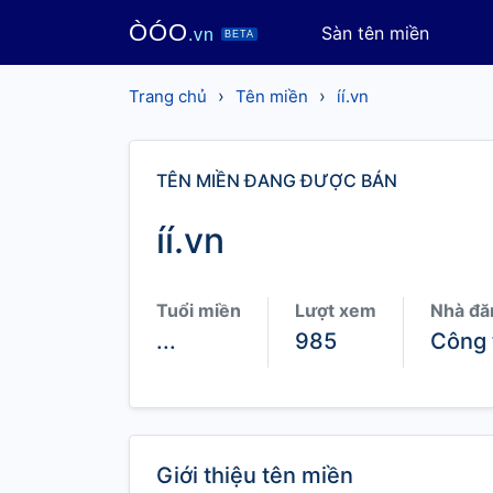
ÒÓO
Sàn tên miền
.vn
BETA
›
›
Trang chủ
Tên miền
íí.vn
TÊN MIỀN ĐANG ĐƯỢC BÁN
íí.vn
Tuổi miền
Lượt xem
Nhà đă
...
985
Công 
Giới thiệu tên miền