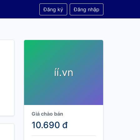
Đăng ký
Đăng nhập
íí.vn
Giá chào bán
10.690 đ