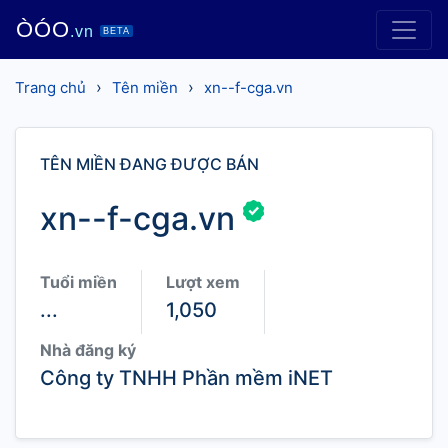
ÒÓO
.vn
BETA
›
›
Trang chủ
Tên miền
xn--f-cga.vn
TÊN MIỀN ĐANG ĐƯỢC BÁN
xn--f-cga.vn
Tuổi miền
Lượt xem
...
1,050
Nhà đăng ký
Công ty TNHH Phần mềm iNET