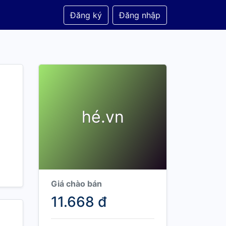
Đăng ký
Đăng nhập
hé.vn
Giá chào bán
11.668 đ