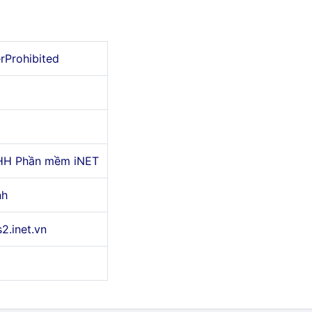
erProhibited
HH Phần mềm iNET
nh
s2.inet.vn