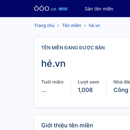
ÒÓO
Sàn tên miền
.vn
BETA
›
›
Trang chủ
Tên miền
hé.vn
TÊN MIỀN ĐANG ĐƯỢC BÁN
hé.vn
Tuổi miền
Lượt xem
Nhà đă
...
1,008
Công 
Giới thiệu tên miền