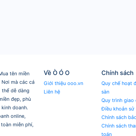
Về Ò Ó O
Chính sách
Mua tên miền
. Nơi mà các cá
Giới thiệu ooo.vn
Quy chế hoạt 
 thể dễ dàng
Liên hệ
sàn
 miền đẹp, phù
Quy trình giao 
 kinh doanh.
Điều khoản sử
anh online,
Chính sách bả
toàn miễn phí,
Chính sách tha
toán