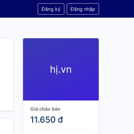
Đăng ký
Đăng nhập
hị.vn
Giá chào bán
11.650 đ