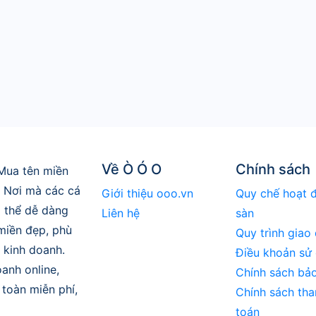
Về Ò Ó O
Chính sách
Mua tên miền
. Nơi mà các cá
Giới thiệu ooo.vn
Quy chế hoạt 
 thể dễ dàng
Liên hệ
sàn
 miền đẹp, phù
Quy trình giao 
 kinh doanh.
Điều khoản sử
anh online,
Chính sách bả
toàn miễn phí,
Chính sách tha
toán