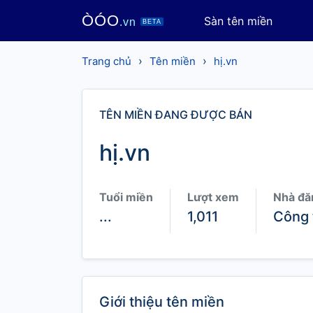
ÒÓO
Sàn tên miền
.vn
BETA
›
›
Trang chủ
Tên miền
hị.vn
TÊN MIỀN ĐANG ĐƯỢC BÁN
hị.vn
Tuổi miền
Lượt xem
Nhà đă
...
1,011
Công 
Giới thiệu tên miền