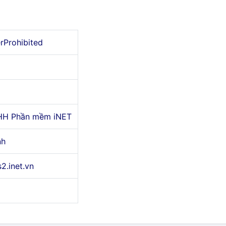
erProhibited
HH Phần mềm iNET
nh
s2.inet.vn