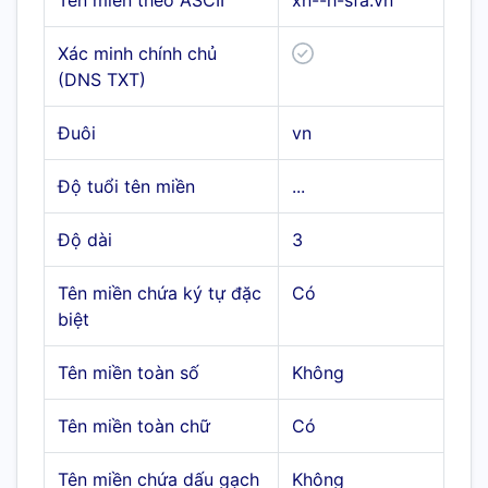
Tên miền theo ASCII
xn--h-sfa.vn
Xác minh chính chủ
(DNS TXT)
Đuôi
vn
Độ tuổi tên miền
...
Độ dài
3
Tên miền chứa ký tự đặc
Có
biệt
Tên miền toàn số
Không
Tên miền toàn chữ
Có
Tên miền chứa dấu gạch
Không