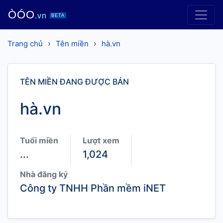
ÒÓO
.vn
BETA
›
›
Trang chủ
Tên miền
hà.vn
TÊN MIỀN ĐANG ĐƯỢC BÁN
hà.vn
Tuổi miền
Lượt xem
...
1,024
Nhà đăng ký
Công ty TNHH Phần mềm iNET