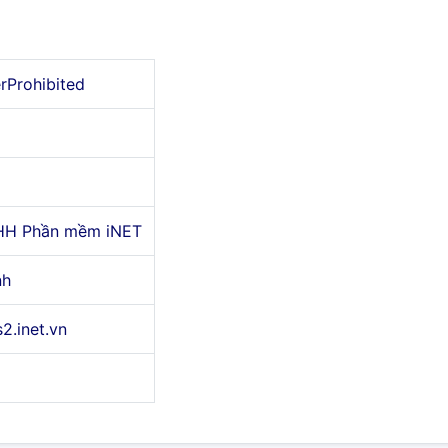
erProhibited
HH Phần mềm iNET
nh
s2.inet.vn