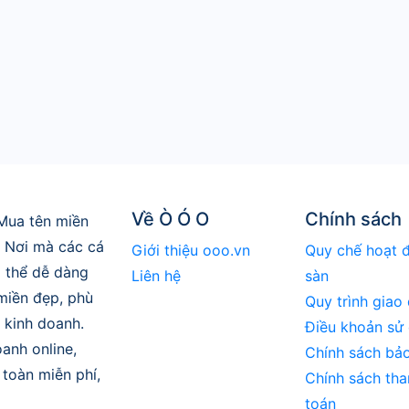
Về Ò Ó O
Chính sách
Mua tên miền
. Nơi mà các cá
Giới thiệu ooo.vn
Quy chế hoạt 
 thể dễ dàng
Liên hệ
sàn
 miền đẹp, phù
Quy trình giao 
 kinh doanh.
Điều khoản sử
anh online,
Chính sách bả
toàn miễn phí,
Chính sách tha
toán