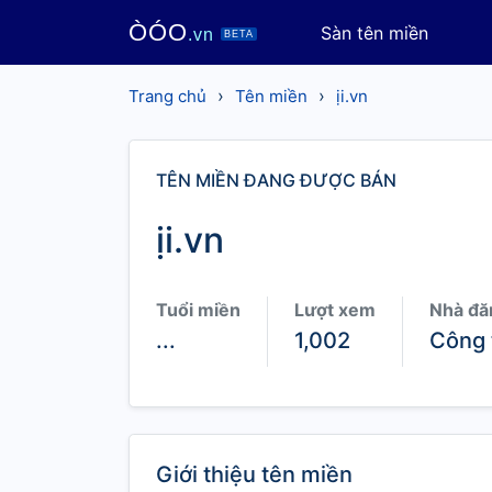
ÒÓO
Sàn tên miền
.vn
BETA
›
›
Trang chủ
Tên miền
ịi.vn
TÊN MIỀN ĐANG ĐƯỢC BÁN
ịi.vn
Tuổi miền
Lượt xem
Nhà đă
...
1,002
Công 
Giới thiệu tên miền