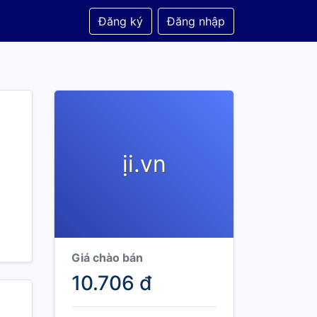
Đăng ký
Đăng nhập
ịi.vn
Giá chào bán
10.706 đ