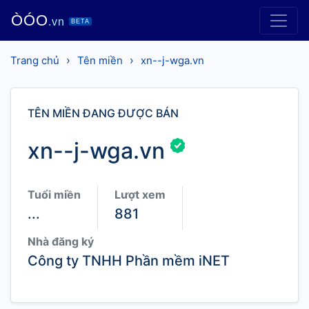
ÒÓO
.vn
BETA
›
›
Trang chủ
Tên miền
xn--j-wga.vn
TÊN MIỀN ĐANG ĐƯỢC BÁN
xn--j-wga.vn
Tuổi miền
Lượt xem
...
881
Nhà đăng ký
Công ty TNHH Phần mềm iNET