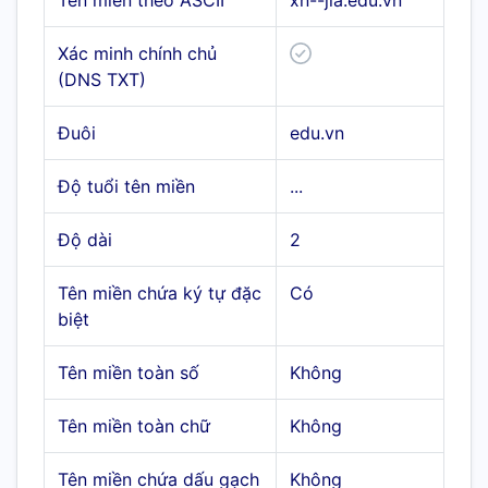
Tên miền theo ASCII
xn--jia.edu.vn
Xác minh chính chủ
(DNS TXT)
Đuôi
edu.vn
Độ tuổi tên miền
...
Độ dài
2
Tên miền chứa ký tự đặc
Có
biệt
Tên miền toàn số
Không
Tên miền toàn chữ
Không
Tên miền chứa dấu gạch
Không