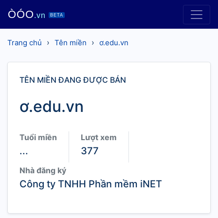
ÒÓO
.vn
BETA
›
›
Trang chủ
Tên miền
ơ.edu.vn
TÊN MIỀN ĐANG ĐƯỢC BÁN
ơ.edu.vn
Tuổi miền
Lượt xem
...
377
Nhà đăng ký
Công ty TNHH Phần mềm iNET