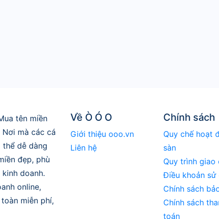
Về Ò Ó O
Chính sách
Mua tên miền
. Nơi mà các cá
Giới thiệu ooo.vn
Quy chế hoạt 
 thể dễ dàng
Liên hệ
sàn
 miền đẹp, phù
Quy trình giao 
 kinh doanh.
Điều khoản sử
anh online,
Chính sách bả
toàn miễn phí,
Chính sách tha
toán