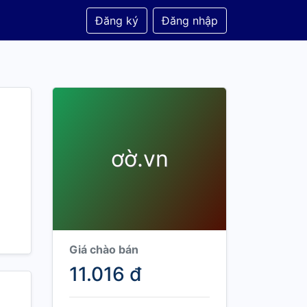
Đăng ký
Đăng nhập
ơờ.vn
Giá chào bán
11.016 đ