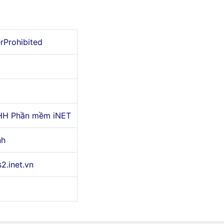
erProhibited
HH Phần mềm iNET
nh
s2.inet.vn