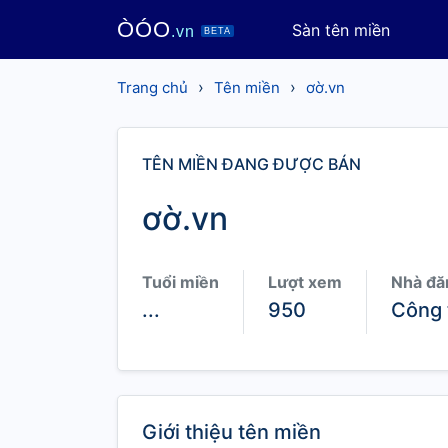
ÒÓO
Sàn tên miền
.vn
BETA
›
›
Trang chủ
Tên miền
ơờ.vn
TÊN MIỀN ĐANG ĐƯỢC BÁN
ơờ.vn
Tuổi miền
Lượt xem
Nhà đă
...
950
Công 
Giới thiệu tên miền