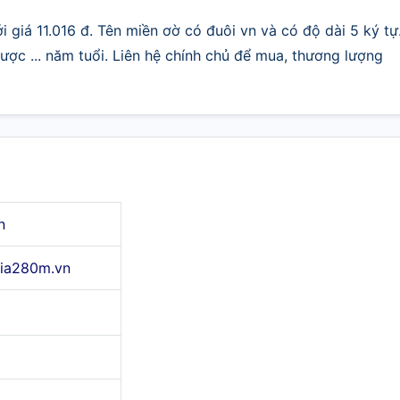
 giá 11.016 đ. Tên miền ơờ có đuôi vn và có độ dài 5 ký tự
ợc ... năm tuổi. Liên hệ chính chủ để mua, thương lượng
n
jia280m.vn