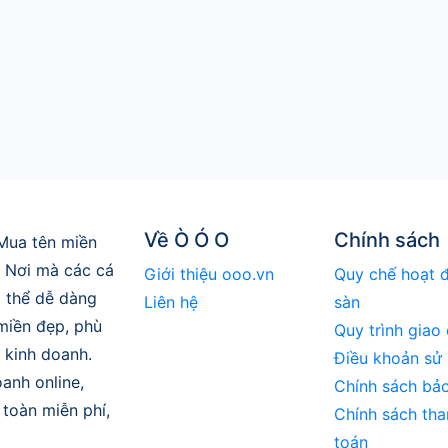
Về Ò Ó O
Chính sách
Mua tên miền
. Nơi mà các cá
Giới thiệu ooo.vn
Quy chế hoạt 
 thể dễ dàng
Liên hệ
sàn
 miền đẹp, phù
Quy trình giao 
 kinh doanh.
Điều khoản sử
anh online,
Chính sách bả
toàn miễn phí,
Chính sách tha
toán