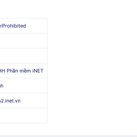
erProhibited
HH Phần mềm iNET
nh
s2.inet.vn