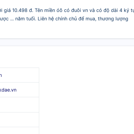
 giá 10.498 đ. Tên miền óõ có đuôi vn và có độ dài 4 ký t
ợc ... năm tuổi. Liên hệ chính chủ để mua, thương lượng
n
kdae.vn