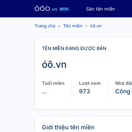
ÒÓO
Sàn tên miền
.vn
BETA
›
›
Trang chủ
Tên miền
óõ.vn
TÊN MIỀN ĐANG ĐƯỢC BÁN
óõ.vn
Tuổi miền
Lượt xem
Nhà đă
...
973
Công 
Giới thiệu tên miền