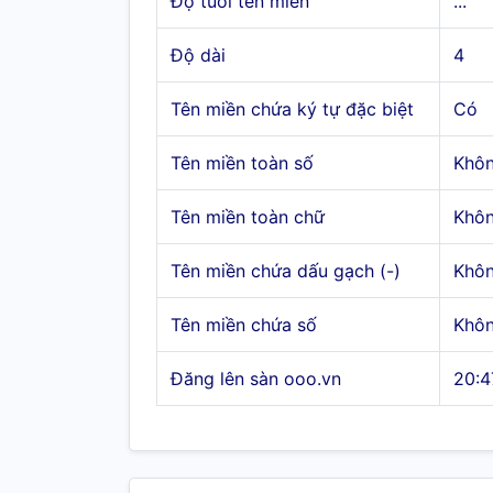
Độ tuổi tên miền
...
Độ dài
4
Tên miền chứa ký tự đặc biệt
Có
Tên miền toàn số
Khô
Tên miền toàn chữ
Khô
Tên miền chứa dấu gạch (-)
Khô
Tên miền chứa số
Khô
Đăng lên sàn ooo.vn
20:4