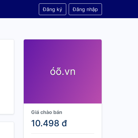
Đăng ký
Đăng nhập
óõ.vn
Giá chào bán
10.498 đ