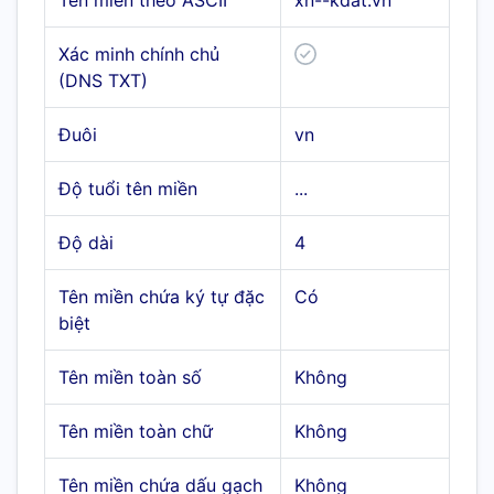
Tên miền theo ASCII
xn--kdat.vn
Xác minh chính chủ
(DNS TXT)
Đuôi
vn
Độ tuổi tên miền
...
Độ dài
4
Tên miền chứa ký tự đặc
Có
biệt
Tên miền toàn số
Không
Tên miền toàn chữ
Không
Tên miền chứa dấu gạch
Không