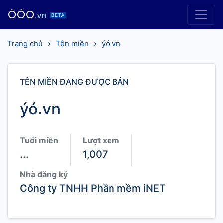
ÒÓO
.vn
BETA
›
›
Trang chủ
Tên miền
ýó.vn
TÊN MIỀN ĐANG ĐƯỢC BÁN
ýó.vn
Tuổi miền
Lượt xem
...
1,007
Nhà đăng ký
Công ty TNHH Phần mềm iNET