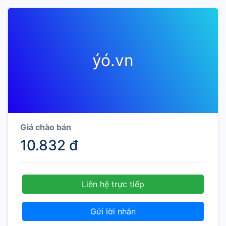
ýó.vn
Giá chào bán
10.832 đ
Liên hệ trực tiếp
Gửi lời nhắn