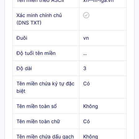
Tên miền theo ASCII
xn--m-iga.vn
Xác minh chính chủ
(DNS TXT)
Đuôi
vn
Độ tuổi tên miền
...
Độ dài
3
Tên miền chứa ký tự đặc
Có
biệt
Tên miền toàn số
Không
Tên miền toàn chữ
Có
Tên miền chứa dấu gạch
Không