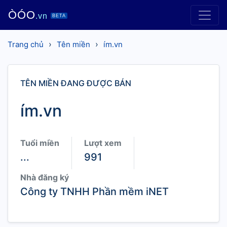
ÒÓO
.vn
BETA
›
›
Trang chủ
Tên miền
ím.vn
TÊN MIỀN ĐANG ĐƯỢC BÁN
ím.vn
Tuổi miền
Lượt xem
...
991
Nhà đăng ký
Công ty TNHH Phần mềm iNET