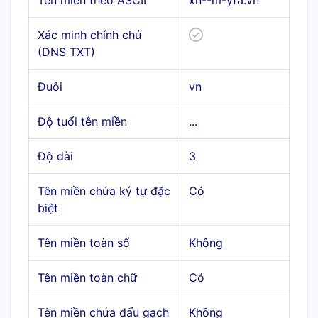
Tên miền theo ASCII
xn--m-yfa.vn
Xác minh chính chủ
(DNS TXT)
Đuôi
vn
Độ tuổi tên miền
...
Độ dài
3
Tên miền chứa ký tự đặc
Có
biệt
Tên miền toàn số
Không
Tên miền toàn chữ
Có
Tên miền chứa dấu gạch
Không