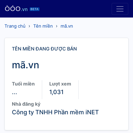
ÒÓO
.vn
BETA
›
›
Trang chủ
Tên miền
mã.vn
TÊN MIỀN ĐANG ĐƯỢC BÁN
mã.vn
Tuổi miền
Lượt xem
...
1,031
Nhà đăng ký
Công ty TNHH Phần mềm iNET