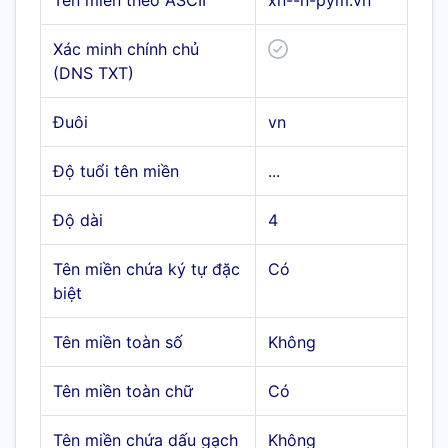
Tên miền theo ASCII
xn--n-pym.vn
Xác minh chính chủ
(DNS TXT)
Đuôi
vn
Độ tuổi tên miền
...
Độ dài
4
Tên miền chứa ký tự đặc
Có
biệt
Tên miền toàn số
Không
Tên miền toàn chữ
Có
Tên miền chứa dấu gạch
Không