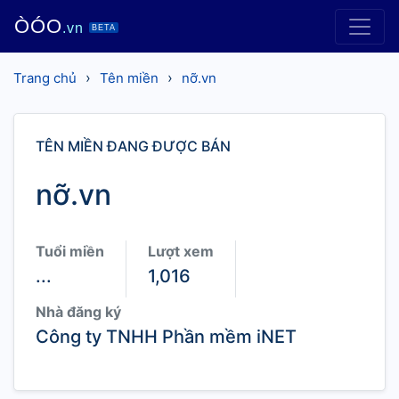
ÒÓO
.vn
BETA
›
›
Trang chủ
Tên miền
nỡ.vn
TÊN MIỀN ĐANG ĐƯỢC BÁN
nỡ.vn
Tuổi miền
Lượt xem
...
1,016
Nhà đăng ký
Công ty TNHH Phần mềm iNET