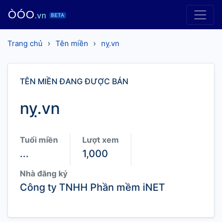
ÒÓO
.vn
BETA
›
›
Trang chủ
Tên miền
nỵ.vn
TÊN MIỀN ĐANG ĐƯỢC BÁN
nỵ.vn
Tuổi miền
Lượt xem
...
1,000
Nhà đăng ký
Công ty TNHH Phần mềm iNET