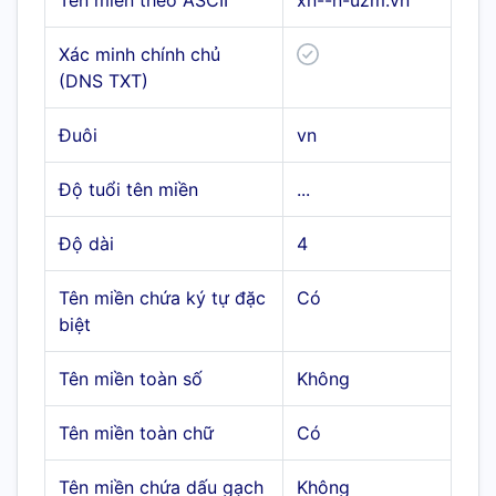
Tên miền theo ASCII
xn--n-uzm.vn
Xác minh chính chủ
(DNS TXT)
Đuôi
vn
Độ tuổi tên miền
...
Độ dài
4
Tên miền chứa ký tự đặc
Có
biệt
Tên miền toàn số
Không
Tên miền toàn chữ
Có
Tên miền chứa dấu gạch
Không