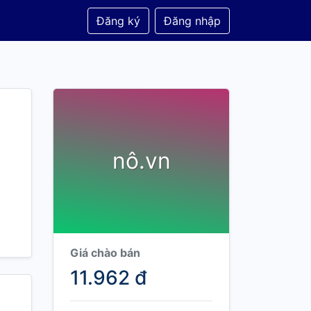
Đăng ký
Đăng nhập
nô.vn
Giá chào bán
11.962 đ