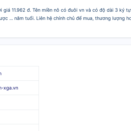
 giá 11.962 đ. Tên miền nô có đuôi vn và có độ dài 3 ký tự
ợc ... năm tuổi. Liên hệ chính chủ để mua, thương lượng h
n
n-xga.vn