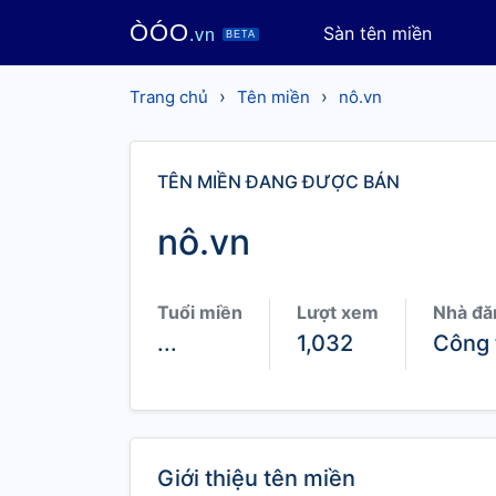
ÒÓO
Sàn tên miền
.vn
BETA
›
›
Trang chủ
Tên miền
nô.vn
TÊN MIỀN ĐANG ĐƯỢC BÁN
nô.vn
Tuổi miền
Lượt xem
Nhà đă
...
1,032
Công 
Giới thiệu tên miền