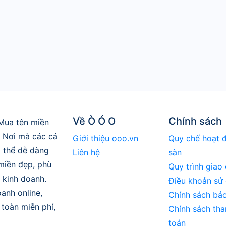
Về Ò Ó O
Chính sách
Mua tên miền
. Nơi mà các cá
Giới thiệu ooo.vn
Quy chế hoạt 
 thể dễ dàng
Liên hệ
sàn
 miền đẹp, phù
Quy trình giao 
 kinh doanh.
Điều khoản sử
anh online,
Chính sách bả
toàn miễn phí,
Chính sách tha
toán