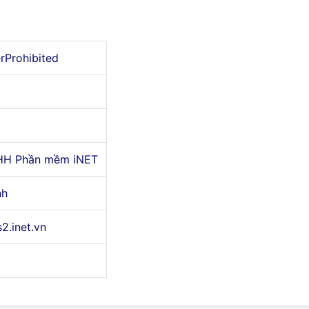
erProhibited
HH Phần mềm iNET
nh
s2.inet.vn