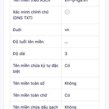
Tên miền theo ASCII
xn--p-iga.vn
Xác minh chính chủ
(DNS TXT)
Đuôi
vn
Độ tuổi tên miền
...
Độ dài
3
Tên miền chứa ký tự đặc
Có
biệt
Tên miền toàn số
Không
Tên miền toàn chữ
Có
Tên miền chứa dấu gạch
Không