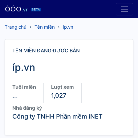
ÒÓO
.vn
BETA
›
›
Trang chủ
Tên miền
íp.vn
TÊN MIỀN ĐANG ĐƯỢC BÁN
íp.vn
Tuổi miền
Lượt xem
...
1,027
Nhà đăng ký
Công ty TNHH Phần mềm iNET