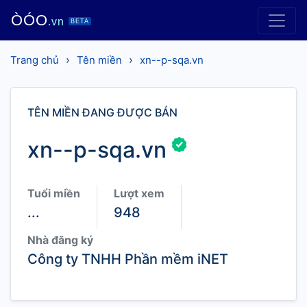
ÒÓO
.vn
BETA
›
›
Trang chủ
Tên miền
xn--p-sqa.vn
TÊN MIỀN ĐANG ĐƯỢC BÁN
xn--p-sqa.vn
Tuổi miền
Lượt xem
...
948
Nhà đăng ký
Công ty TNHH Phần mềm iNET