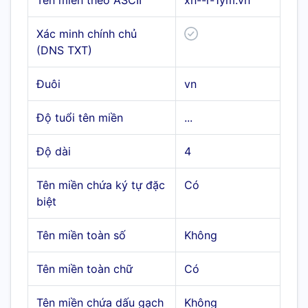
Tên miền theo ASCII
xn--r-1ym.vn
Xác minh chính chủ
(DNS TXT)
Đuôi
vn
Độ tuổi tên miền
...
Độ dài
4
Tên miền chứa ký tự đặc
Có
biệt
Tên miền toàn số
Không
Tên miền toàn chữ
Có
Tên miền chứa dấu gạch
Không