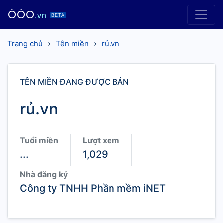
ÒÓO
.vn
BETA
›
›
Trang chủ
Tên miền
rủ.vn
TÊN MIỀN ĐANG ĐƯỢC BÁN
rủ.vn
Tuổi miền
Lượt xem
...
1,029
Nhà đăng ký
Công ty TNHH Phần mềm iNET