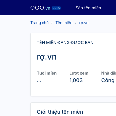
ÒÓO
Sàn tên miền
.vn
BETA
›
›
Trang chủ
Tên miền
rợ.vn
TÊN MIỀN ĐANG ĐƯỢC BÁN
rợ.vn
Tuổi miền
Lượt xem
Nhà đă
...
1,003
Công 
Giới thiệu tên miền