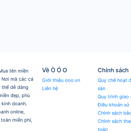
Về Ò Ó O
Chính sách
Mua tên miền
. Nơi mà các cá
Giới thiệu ooo.vn
Quy chế hoạt 
 thể dễ dàng
Liên hệ
sàn
 miền đẹp, phù
Quy trình giao 
 kinh doanh.
Điều khoản sử
anh online,
Chính sách bả
toàn miễn phí,
Chính sách tha
toán