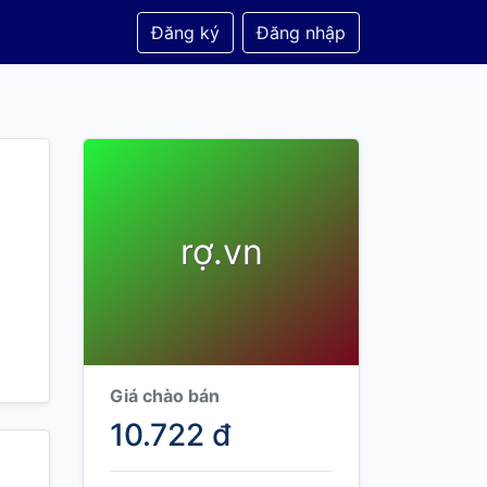
Đăng ký
Đăng nhập
rợ.vn
Giá chào bán
10.722 đ