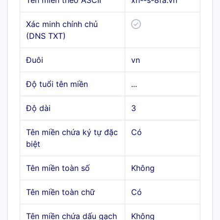
Tên miền theo ASCII
xn--s-8fa.vn
Xác minh chính chủ
(DNS TXT)
Đuôi
vn
Độ tuổi tên miền
...
Độ dài
3
Tên miền chứa ký tự đặc
Có
biệt
Tên miền toàn số
Không
Tên miền toàn chữ
Có
Tên miền chứa dấu gạch
Không