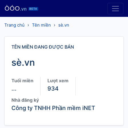
ÒÓO
.vn
BETA
›
›
Trang chủ
Tên miền
sè.vn
TÊN MIỀN ĐANG ĐƯỢC BÁN
sè.vn
Tuổi miền
Lượt xem
...
934
Nhà đăng ký
Công ty TNHH Phần mềm iNET